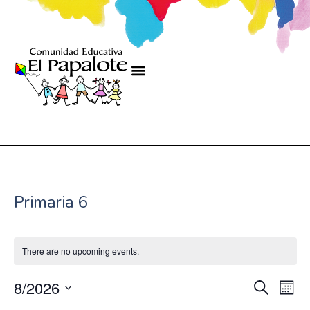
Primaria 6
There are no upcoming events.
Even
Ev
8/2026
Search
Mont
Select