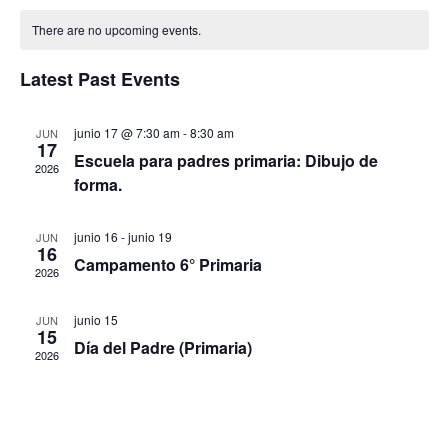
Vi
Calendar
Sear
date.
There are no upcoming events.
Na
of
and
Latest Past Events
Events
View
junio 17 @ 7:30 am
-
8:30 am
JUN
17
Navi
Escuela para padres primaria: Dibujo de
2026
forma.
junio 16
-
junio 19
JUN
16
Campamento 6° Primaria
2026
junio 15
JUN
15
Día del Padre (Primaria)
2026