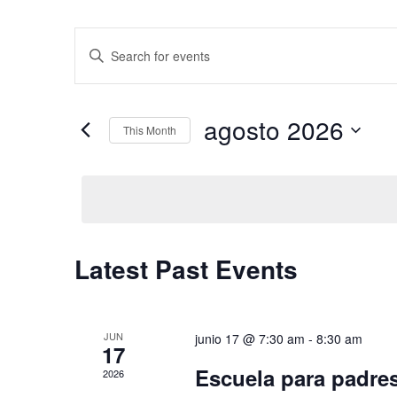
Events
Enter
Keyword.
Search
Search
for
and
agosto 2026
Events
This Month
by
Select
Views
Keyword.
date.
Navigation
Calendar
Latest Past Events
of
JUN
junio 17 @ 7:30 am
-
8:30 am
Events
17
Escuela para padres
2026